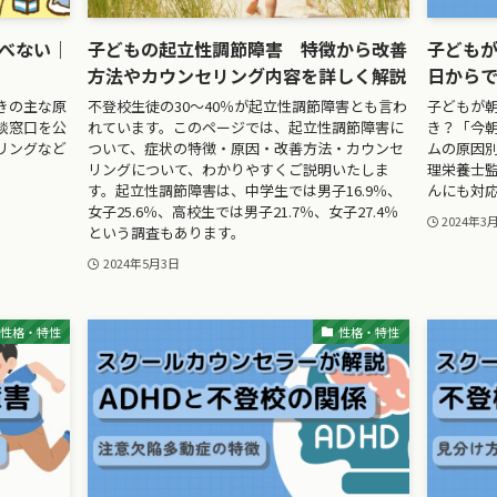
べない｜
子どもの起立性調節障害 特徴から改善
子ども
方法やカウンセリング内容を詳しく解説
日から
きの主な原
不登校生徒の30～40％が起立性調節障害とも言わ
子どもが
談窓口を公
れています。このページでは、起立性調節障害に
き？「今
リングなど
ついて、症状の特徴・原因・改善方法・カウンセ
ムの原因
リングについて、わかりやすくご説明いたしま
理栄養士
す。起立性調節障害は、中学生では男子16.9％、
んにも対
女子25.6％、高校生では男子21.7％、女子27.4％
2024年3
という調査もあります。
2024年5月3日
性格・特性
性格・特性