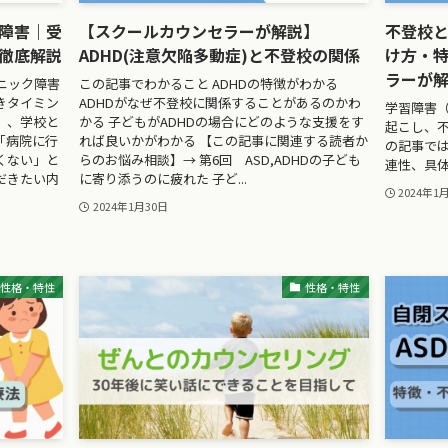
障害｜受
【スクールカウンセラーが解説】
不登校と
徹底解説
ADHD(注意欠陥多動症)と不登校の関係
け方・
ラーが
ニック障害
この記事でわかること ADHDの特徴がわかる
きタイミン
ADHDがなぜ不登校に関係することがあるのかわ
学習障害（
）、学校と
かる 子どもがADHDの場合にどのような支援をす
起こし、
「病院に行
れば良いかがわかる 【この記事に関連する読者か
の記事では
くない」と
らのお悩み相談】→ 第6回 ASD,ADHDの子ども
連性、具
だきたい内
に寄り添うのに疲れた 子ど...
2024年1
2024年1月30日
性格・特性
性格・特性