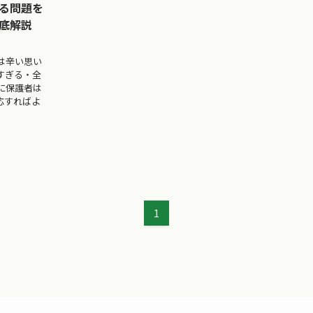
る問題を
底解説
は辛い思い
すぎる・全
に保護者は
応すればよ
1