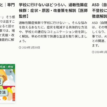
と｜専門
学校に行けないほどつらい、過敏性腸症
ASD（
候群：症状・原因・改善策を解説【医師
不登校
監修】
徹底解
…」 そう感
家では話すこ
過敏性腸症候群で学校に行けない…。そんな悩み
ASD（自
なると話せ
を抱えるあなたに、症状を軽減する具体的な方法
は、その
事では、場
や、学校との適切なコミュニケーション術を詳し
しくなり、
て克服・改
く解説。早めの対策で快適な生活を取り戻しまし
事では、A
徹底的に解
ょう。
との関連
ます。
2024年1月30日
2024年1
性格・特性