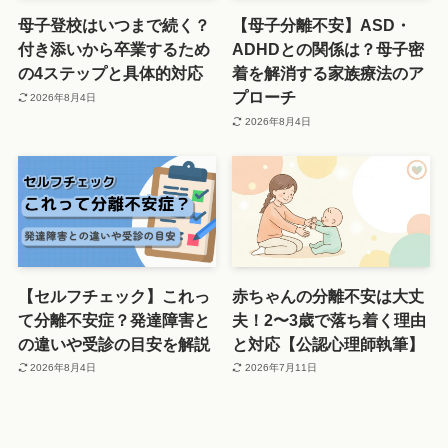
母子登校はいつまで続く？
【母子分離不安】ASD・
付き添いから卒業するため
ADHDとの関係は？母子密
の4ステップと具体的対応
着を解消する家族療法のア
プローチ
2026年8月4日
2026年8月4日
【セルフチェック】これっ
赤ちゃんの分離不安は大丈
て分離不安症？発達障害と
夫！2〜3歳で落ち着く理由
の違いや受診の目安を解説
と対応【公認心理師執筆】
2026年8月4日
2026年7月11日