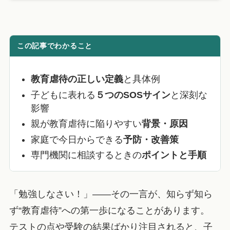
この記事でわかること
教育虐待の正しい定義
と具体例
子どもに表れる
５つのSOSサイン
と深刻な
影響
親が教育虐待に陥りやすい
背景・原因
家庭で今日からできる
予防・改善策
専門機関に相談するときの
ポイントと手順
「勉強しなさい！」――その一言が、知らず知ら
ず“教育虐待”への第一歩になることがあります。
テストの点や受験の結果ばかり注目されると、子